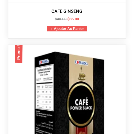
CAFE GINSENG
Le
Le
$
40.00
$
35.00
prix
prix
Ajouter Au Panier
initial
actuel
était :
est :
$40.00.
$35.00.
Promo !