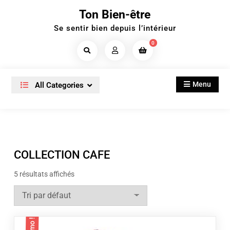
Skip
Ton Bien-être
to
Se sentir bien depuis l’intérieur
content
0
Search
Products...
Menu
All Categories
COLLECTION CAFE
5 résultats affichés
Promo !