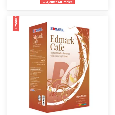
Ajouter Au Panier
initial
actuel
était :
est :
$40.00.
$35.00.
Promo !