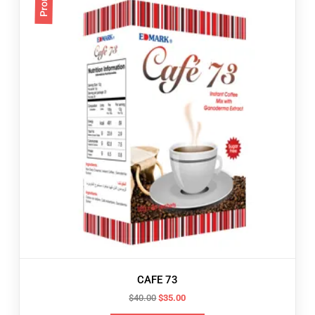
CAFE 73
Le
Le
$
40.00
$
35.00
prix
prix