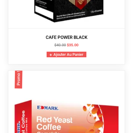
CAFE POWER BLACK
Le
Le
$
40.00
$
35.00
prix
prix
Ajouter Au Panier
initial
actuel
était :
est :
$40.00.
$35.00.
Promo !