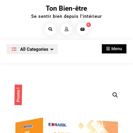
Skip
Ton Bien-être
to
Se sentir bien depuis l’intérieur
content
0
Search
Products...
Menu
All Categories
Promo !