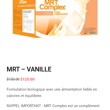
MRT – VANILLE
Le
Le
$
130.00
$
125.00
prix
prix
Formulation biologique avec une alimentation faible en
initial
actuel
calories et équilibrée.
était :
est :
$130.00.
$125.00.
RAPPEL IMPORTANT : MRT Complex est un complément