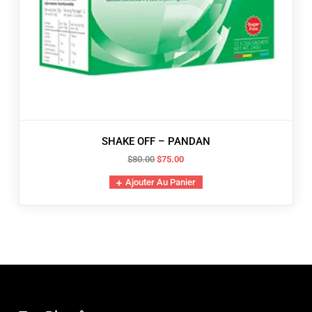
SHAKE OFF – PANDAN
Le
Le
$
80.00
$
75.00
prix
prix
Ajouter Au Panier
initial
actuel
était :
est :
$80.00.
$75.00.