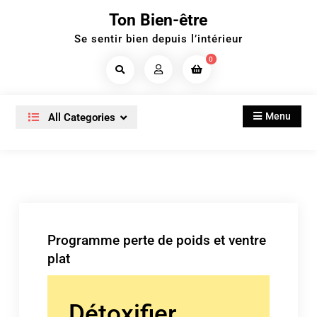
Skip
Ton Bien-être
to
Se sentir bien depuis l’intérieur
content
0
Search
Products...
Menu
All Categories
Programme perte de poids et ventre
plat
Détoxifier